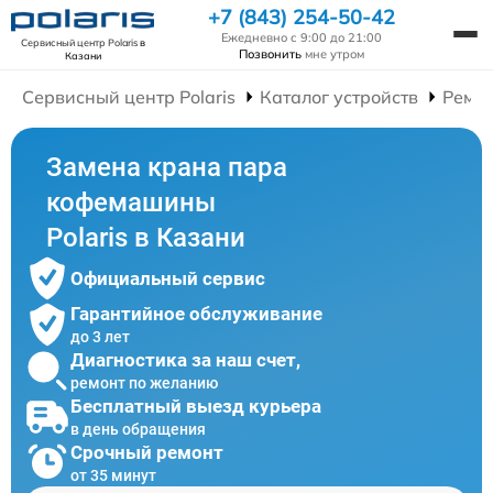
+7 (843) 254-50-42
Ежедневно с 9:00 до 21:00
Сервисный центр Polaris
в
Позвонить
мне утром
Казани
Сервисный центр Polaris
Каталог устройств
Ремо
Замена крана пара
кофемашины
Polaris в Казани
Официальный сервис
Гарантийное обслуживание
до 3 лет
Диагностика за наш счет,
ремонт по желанию
Бесплатный выезд курьера
в день обращения
Срочный ремонт
от 35 минут