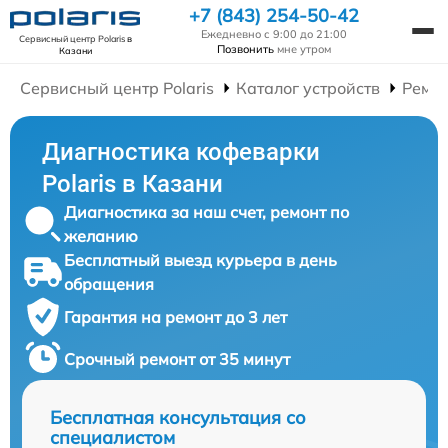
+7 (843) 254-50-42
Ежедневно с 9:00 до 21:00
Сервисный центр Polaris
в
Позвонить
мне утром
Казани
Сервисный центр Polaris
Каталог устройств
Ремо
Диагностика кофеварки
Polaris в Казани
Диагностика за наш счет, ремонт по
желанию
Бесплатный выезд курьера в день
обращения
Гарантия на ремонт до 3 лет
Срочный ремонт от 35 минут
Бесплатная консультация со
специалистом