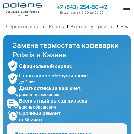
+7 (843) 254-50-42
Сервисный центр Polaris
в
Ежедневно с 9:00 до 21:00
Казани
Сервисный центр Polaris
Каталог устройств
Ремо
Замена термостата кофеварки
Polaris в Казани
Официальный сервис
Гарантийное обслуживание
до 3 лет
Диагностика за наш счет,
ремонт по желанию
Бесплатный выезд курьера
в день обращения
Срочный ремонт
от 35 минут
Бесплатная консультация со