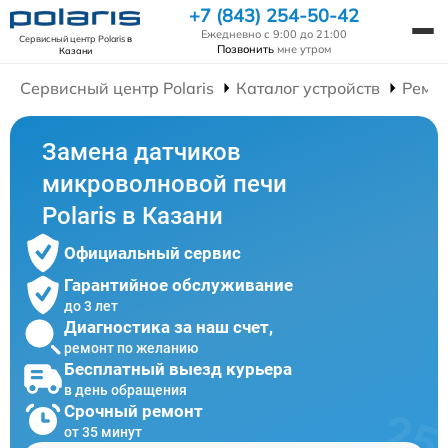
+7 (843) 254-50-42
Ежедневно с 9:00 до 21:00
Сервисный центр Polaris
в
Позвонить
мне утром
Казани
Сервисный центр Polaris
Каталог устройств
Ремо
Замена датчиков
микроволновой печи
Polaris в Казани
Официальный сервис
Гарантийное обслуживание
до 3 лет
Диагностика за наш счет,
ремонт по желанию
Бесплатный выезд курьера
в день обращения
Срочный ремонт
от 35 минут