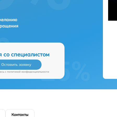
 желанию
бращения
я со специалистом
Оставить заявку
есь c
политикой конфиденциальности
Контакты