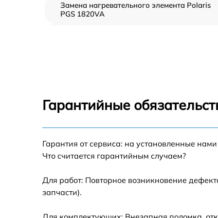
Замена нагревательного элемента Polaris
PGS 1820VA
Замена пароклапана Polaris PGS 1820VA
Замена клапана давления Polaris PGS
1820VA
Чистка системы генерации пара Polaris PGS
1820VA
Гарантийные обязательст
Профилактическая чистка Polaris PGS
1820VA
Корпусный ремонт (замена резинок,
Гарантия от сервиса: на установленные нами
креплений, кнопок) Polaris PGS 1820VA
Что считается гарантийным случаем?
Очистка подошвы утюга Polaris PGS 1820V
Для работ: Повторное возникновение дефект
запчасти).
Замена шнура питания Polaris PGS 1820VA
Для комплектующих: Внезапная поломка, отк