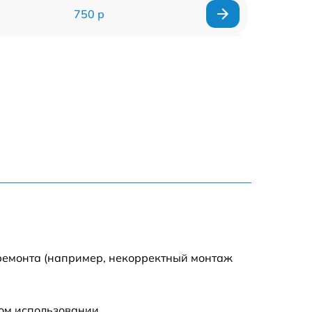
750 р
590 р
590 р
1500 р
550 р
450 р
500 р
 ремонта (например, некорректный монтаж
590 р
ом использовании.