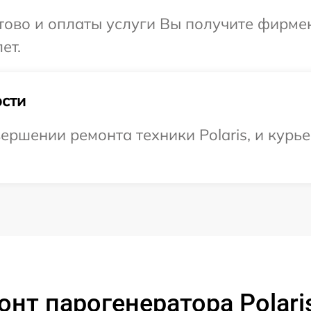
отово и оплаты услуги Вы получите фирм
ет.
сти
ршении ремонта техники Polaris, и курье
нт парогенератора Polari