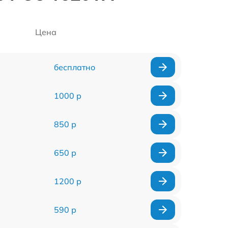
Цена
бесплатно
1000 р
850 р
650 р
1200 р
590 р