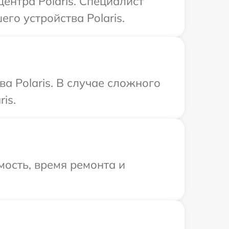
ентра Polaris. Специалист
го устройства Polaris.
а Polaris. В случае сложного
is.
ость, время ремонта и