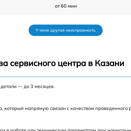
от 60 мин
от 60 мин
У меня другая неисправность
от 60 мин
от 60 мин
ва сервисного центра в Казани
от 60 мин
 детали — до 3 месяцев.
от 60 мин
A
от 60 мин
а, который напрямую связан с качеством проведенного
от 60 мин
аз в работе или техническим параметрам при нормальн