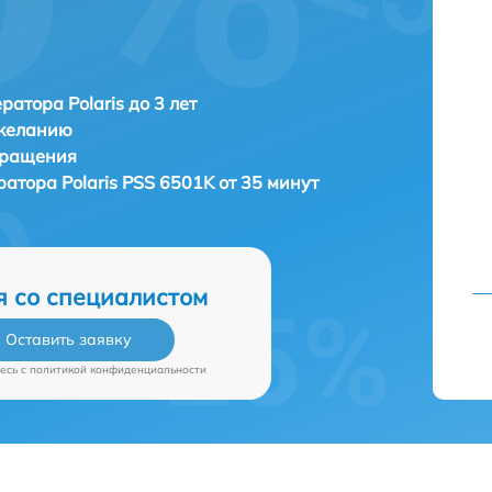
ратора Polaris до 3 лет
 желанию
бращения
ератора
Polaris PSS 6501K от 35 минут
я со специалистом
Оставить заявку
есь c
политикой конфиденциальности