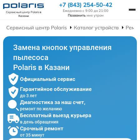
+7 (843) 254-50-42
Ежедневно с 9:00 до 21:00
Сервисный центр Polaris
в
Позвонить
мне утром
Казани
Сервисный центр Polaris
Каталог устройств
Ремон
Замена кнопок управления
пылесоса
Polaris в Казани
Официальный сервис
Гарантийное обслуживание
до 3 лет
Диагностика за наш счет,
ремонт по желанию
Бесплатный выезд курьера
в день обращения
Срочный ремонт
от 35 минут