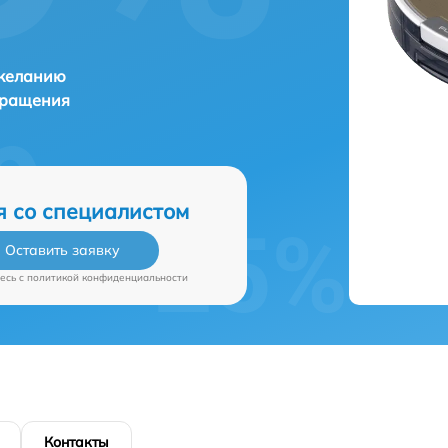
 желанию
бращения
я со специалистом
Оставить заявку
есь c
политикой конфиденциальности
Контакты