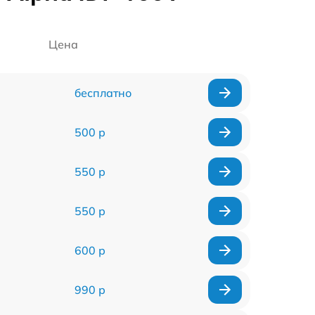
Цена
бесплатно
500 р
550 р
550 р
600 р
990 р