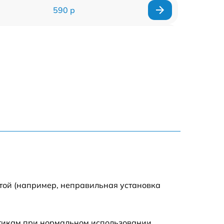
590 р
1000 р
1100 р
1250 р
500 р
550 р
450 р
той (например, неправильная установка
1000 р
стикам при нормальном использовании.