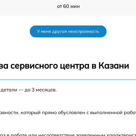
от 60 мин
от 60 мин
У меня другая неисправность
от 60 мин
от 60 мин
ва сервисного центра в Казани
s
от 60 мин
 детали — до 3 месяцев.
от 60 мин
F
от 60 мин
авности, который прямо обусловлен с выполненной рабо
a
от 60 мин
аз в работе или несоответствие заявленным характери