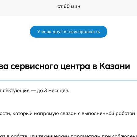
от 60 мин
от 60 мин
У меня другая неисправность
от 60 мин
от 60 мин
ва сервисного центра в Казани
s
от 60 мин
мплектующие — до 3 месяцев.
от 60 мин
от 60 мин
ости, который напрямую связан с выполненной работой
от 60 мин
аз в работе или техническим параметрам при соблюден