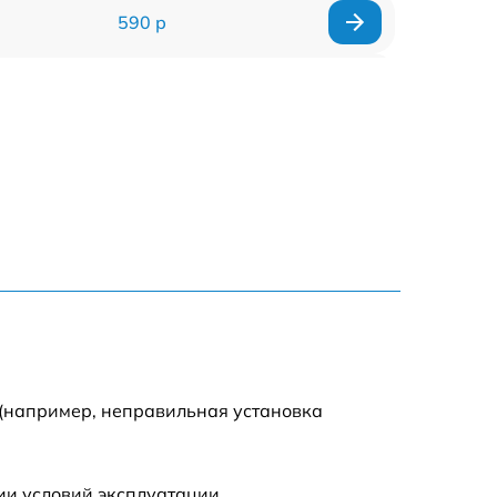
590 р
1000 р
1100 р
1250 р
500 р
550 р
450 р
 (например, неправильная установка
1000 р
ии условий эксплуатации.