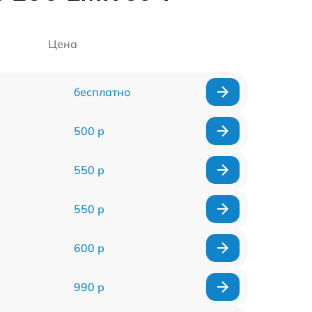
Цена
бесплатно
500 р
550 р
550 р
600 р
990 р