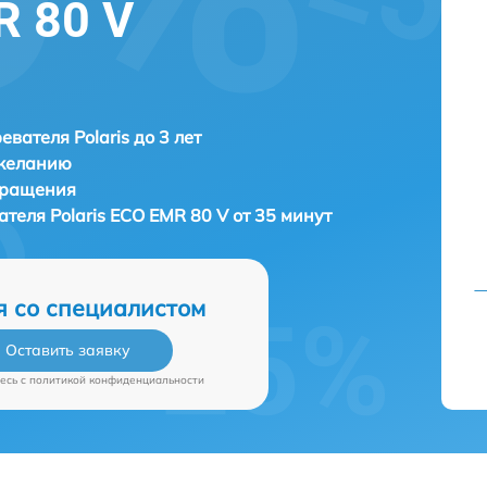
R 80 V
евателя Polaris до 3 лет
 желанию
бращения
вателя
Polaris ECO EMR 80 V от 35 минут
я со специалистом
Оставить заявку
есь c
политикой конфиденциальности