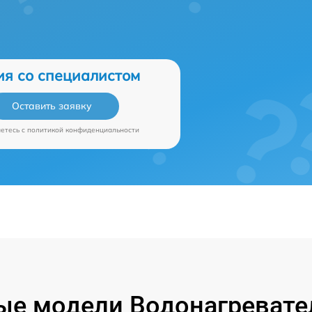
ия со специалистом
Оставить заявку
аетесь c
политикой конфиденциальности
е модели Водонагревател