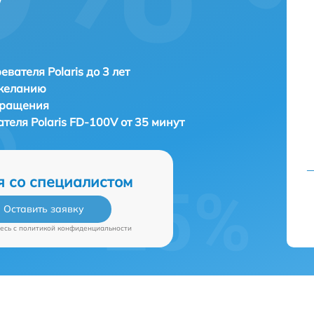
евателя Polaris до 3 лет
 желанию
бращения
ателя
Polaris FD-100V от 35 минут
я со специалистом
Оставить заявку
есь c
политикой конфиденциальности