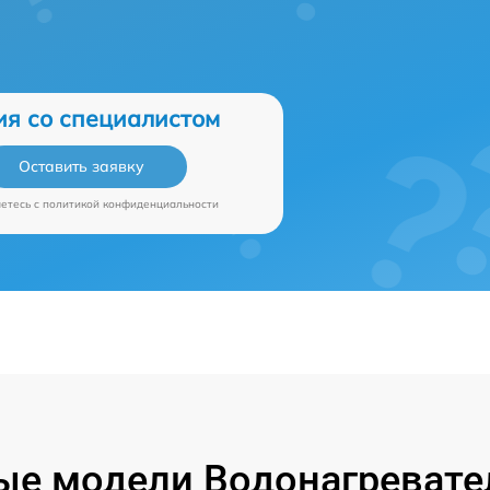
ия со специалистом
Оставить заявку
аетесь c
политикой конфиденциальности
е модели Водонагревател