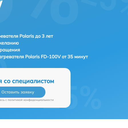
V
евателя Polaris до 3 лет
 желанию
бращения
агревателя
Polaris FD-100V от 35 минут
я со специалистом
Оставить заявку
есь c
политикой конфиденциальности