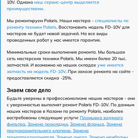
10V. Однако
наш сервис-центр выделяется
преимуществами
.
Мы ремонтируем Polaris. Наши мастера -
специалисты по
ремонту техники Polaris
. Восстановить модель FD-10V для
мастеров не будет новой задачей. На все виды
проведенных работ у нас имеется гарантия.
Минимальные сроки выполнения ремонта. Мы большая
сеть мастерских техники Polaris. Мы имеем более 20 тыс.
запчастей. И возможно на наших складах
уже имеется
запчасть на модель FD-10V
. При заказе ремонта на сайте -
предоставляется скидка -25%.
Знаем свое дело
Будьте уверены в профессионализме наших мастеров - они
с уверенностью выполнят ремонт Polaris FD-10V. По данным
наших мастеров в Казани по ремонту Polaris, наиболее
востребованы следующие услуги:
Промывка водяного
фильтра
,
Замена прокладки
,
Замена фланца
,
Замена
предохранительного клапана
,
Замена
термопредохранителя
,
Замена анода
,
Замена мембраны
,