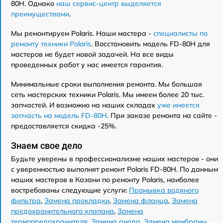
80H. Однако
наш сервис-центр выделяется
преимуществами
.
Мы ремонтируем Polaris. Наши мастера -
специалисты по
ремонту техники Polaris
. Восстановить модель FD-80H для
мастеров не будет новой задачей. На все виды
проведенных работ у нас имеется гарантия.
Минимальные сроки выполнения ремонта. Мы большая
сеть мастерских техники Polaris. Мы имеем более 20 тыс.
запчастей. И возможно на наших складах
уже имеется
запчасть на модель FD-80H
. При заказе ремонта на сайте -
предоставляется скидка -25%.
Знаем свое дело
Будьте уверены в профессионализме наших мастеров - они
с уверенностью выполнят ремонт Polaris FD-80H. По данным
наших мастеров в Казани по ремонту Polaris, наиболее
востребованы следующие услуги:
Промывка водяного
фильтра
,
Замена прокладки
,
Замена фланца
,
Замена
предохранительного клапана
,
Замена
термопредохранителя
,
Замена анода
,
Замена мембраны
,