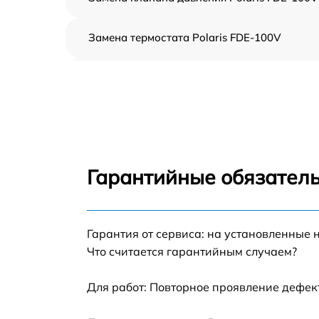
Замена термостата Polaris FDE-100V
Профилактическая чистка Polaris FDE-100
Замена платы управления Polaris FDE-100V
Ремонт платы управления (восстановление)
Polaris FDE-100V
Гарантийные обязатель
Ремонт/замена датчика температуры Polari
FDE-100V
Гарантия от сервиса: на установленные 
Замена прокладки Polaris FDE-100V
Что считается гарантийным случаем?
Ремонт модуля управления Polaris FDE-100
Для работ: Повторное проявление дефек
Замена труб поступления воды Polaris FDE-