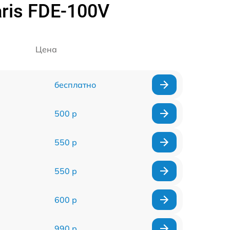
ris FDE-100V
Цена
бесплатно
500 р
550 р
550 р
600 р
990 р