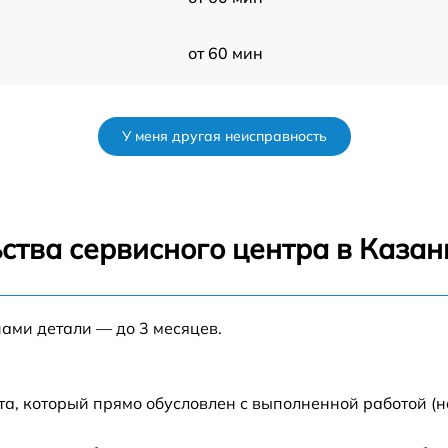
от 60 мин
V
от 60 мин
У меня другая неисправность
от 60 мин
от 60 мин
ства сервисного центра в Казан
s
от 60 мин
нами детали — до 3 месяцев.
от 60 мин
V
от 60 мин
та, который прямо обусловлен с выполненной работой (н
от 60 мин