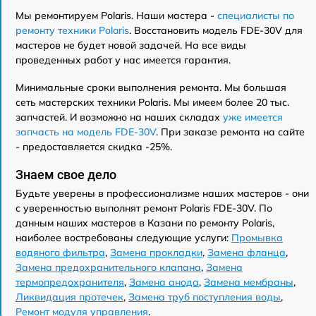
Мы ремонтируем Polaris. Наши мастера -
специалисты по
ремонту техники Polaris
. Восстановить модель FDE-30V для
мастеров не будет новой задачей. На все виды
проведенных работ у нас имеется гарантия.
Минимальные сроки выполнения ремонта. Мы большая
сеть мастерских техники Polaris. Мы имеем более 20 тыс.
запчастей. И возможно на наших складах
уже имеется
запчасть на модель FDE-30V
. При заказе ремонта на сайте
- предоставляется скидка -25%.
Знаем свое дело
Будьте уверены в профессионализме наших мастеров - они
с уверенностью выполнят ремонт Polaris FDE-30V. По
данным наших мастеров в Казани по ремонту Polaris,
наиболее востребованы следующие услуги:
Промывка
водяного фильтра
,
Замена прокладки
,
Замена фланца
,
Замена предохранительного клапана
,
Замена
термопредохранителя
,
Замена анода
,
Замена мембраны
,
Ликвидация протечек
,
Замена труб поступления воды
,
Ремонт модуля управления
.