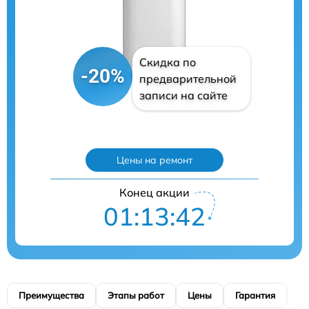
Скидка по
-20%
предварительной
записи на сайте
Цены на ремонт
Конец акции
01:13:40
Преимущества
Этапы работ
Цены
Гарантия
М