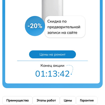
Скидка по
-20%
предварительной
записи на сайте
Цены на ремонт
Конец акции
01:13:41
Преимущества
Этапы работ
Цены
Гарантия
М