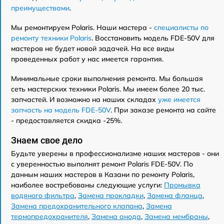
преимуществами
.
Мы ремонтируем Polaris. Наши мастера -
специалисты по
ремонту техники Polaris
. Восстановить модель FDE-50V для
мастеров не будет новой задачей. На все виды
проведенных работ у нас имеется гарантия.
Минимальные сроки выполнения ремонта. Мы большая
сеть мастерских техники Polaris. Мы имеем более 20 тыс.
запчастей. И возможно на наших складах
уже имеется
запчасть на модель FDE-50V
. При заказе ремонта на сайте
- предоставляется скидка -25%.
Знаем свое дело
Будьте уверены в профессионализме наших мастеров - они
с уверенностью выполнят ремонт Polaris FDE-50V. По
данным наших мастеров в Казани по ремонту Polaris,
наиболее востребованы следующие услуги:
Промывка
водяного фильтра
,
Замена прокладки
,
Замена фланца
,
Замена предохранительного клапана
,
Замена
термопредохранителя
,
Замена анода
,
Замена мембраны
,