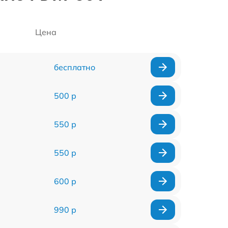
Цена
бесплатно
500 р
550 р
550 р
600 р
990 р