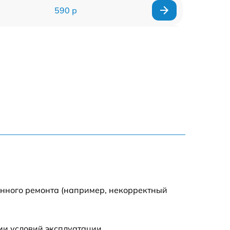
590 р
1000 р
1100 р
1250 р
500 р
550 р
450 р
енного ремонта (например, некорректный
1000 р
ии условий эксплуатации.