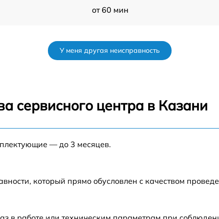
от 60 мин
от 60 мин
У меня другая неисправность
от 60 мин
от 60 мин
ва сервисного центра в Казани
s
от 60 мин
мплектующие — до 3 месяцев.
от 60 мин
от 60 мин
авности, который прямо обусловлен с качеством провед
-
от 60 мин
аз в работе или техническим параметрам при соблюден