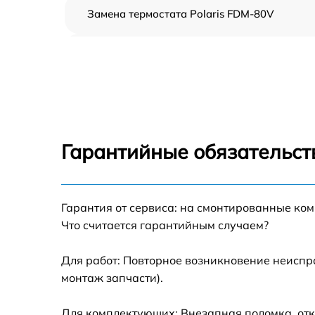
Замена термостата Polaris FDM-80V
Профилактическая чистка Polaris FDM-80V
Замена платы управления Polaris FDM-80V
Ремонт платы управления (восстановление)
Polaris FDM-80V
Гарантийные обязательст
Ремонт/замена датчика температуры Polari
FDM-80V
Гарантия от сервиса: на смонтированные ко
Замена прокладки Polaris FDM-80V
Что считается гарантийным случаем?
Ремонт модуля управления Polaris FDM-80V
Для работ: Повторное возникновение неиспр
монтаж запчасти).
Замена труб поступления воды Polaris FDM
80V
Для комплектующих: Внезапная поломка, отк