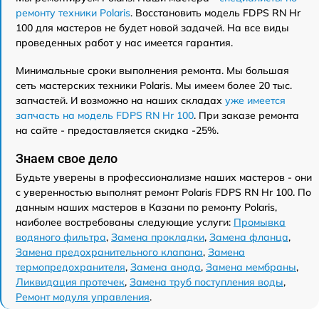
ремонту техники Polaris
. Восстановить модель FDPS RN Hr
100 для мастеров не будет новой задачей. На все виды
проведенных работ у нас имеется гарантия.
Минимальные сроки выполнения ремонта. Мы большая
сеть мастерских техники Polaris. Мы имеем более 20 тыс.
запчастей. И возможно на наших складах
уже имеется
запчасть на модель FDPS RN Hr 100
. При заказе ремонта
на сайте - предоставляется скидка -25%.
Знаем свое дело
Будьте уверены в профессионализме наших мастеров - они
с уверенностью выполнят ремонт Polaris FDPS RN Hr 100. По
данным наших мастеров в Казани по ремонту Polaris,
наиболее востребованы следующие услуги:
Промывка
водяного фильтра
,
Замена прокладки
,
Замена фланца
,
Замена предохранительного клапана
,
Замена
термопредохранителя
,
Замена анода
,
Замена мембраны
,
Ликвидация протечек
,
Замена труб поступления воды
,
Ремонт модуля управления
.