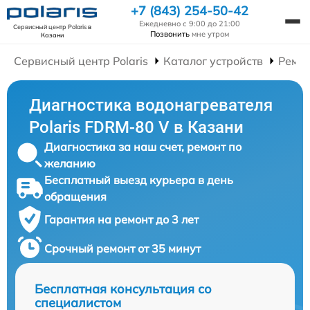
+7 (843) 254-50-42
Ежедневно с 9:00 до 21:00
Сервисный центр Polaris
в
Позвонить
мне утром
Казани
Сервисный центр Polaris
Каталог устройств
Ремон
Диагностика водонагревателя
Polaris FDRM-80 V в Казани
Диагностика за наш счет, ремонт по
желанию
Бесплатный выезд курьера в день
обращения
Гарантия на ремонт до 3 лет
Срочный ремонт от 35 минут
Бесплатная консультация со
специалистом