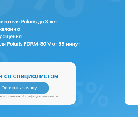
евателя Polaris до 3 лет
 желанию
бращения
еля
Polaris FDRM-80 V от 35 минут
я со специалистом
Оставить заявку
есь c
политикой конфиденциальности