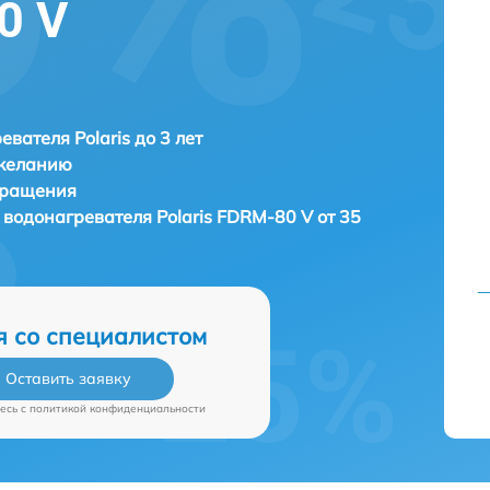
0 V
евателя Polaris до 3 лет
 желанию
бращения
 водонагревателя
Polaris FDRM-80 V от 35
я со специалистом
Оставить заявку
есь c
политикой конфиденциальности