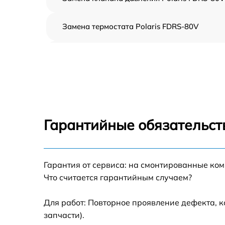
Замена термостата Polaris FDRS-80V
Профилактическая чистка Polaris FDRS-80
Замена платы управления Polaris FDRS-80V
Ремонт платы управления (восстановление)
Polaris FDRS-80V
Гарантийные обязательст
Ремонт/замена датчика температуры Polari
FDRS-80V
Гарантия от сервиса: на смонтированные ко
Замена прокладки Polaris FDRS-80V
Что считается гарантийным случаем?
Ремонт модуля управления Polaris FDRS-80
Для работ: Повторное проявление дефекта, 
запчасти).
Замена труб поступления воды Polaris FDRS