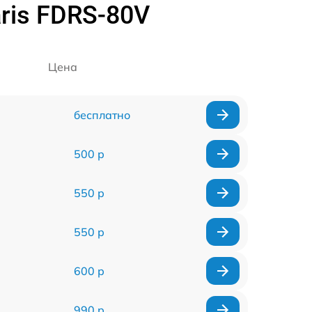
ris FDRS-80V
Цена
бесплатно
500 р
550 р
550 р
600 р
990 р