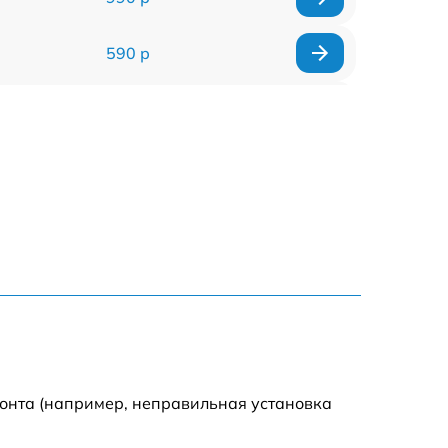
590 р
1000 р
1100 р
1250 р
500 р
550 р
450 р
монта (например, неправильная установка
1000 р