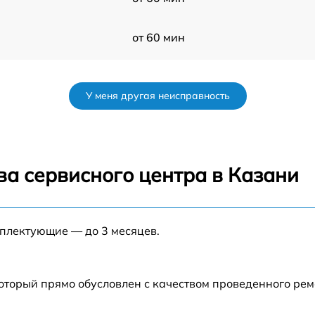
от 60 мин
V
от 60 мин
У меня другая неисправность
от 60 мин
от 60 мин
ва сервисного центра в Казани
s
от 60 мин
мплектующие — до 3 месяцев.
от 60 мин
V
от 60 мин
который прямо обусловлен с качеством проведенного ре
-
от 60 мин