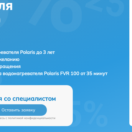
ля
0
евателя Polaris до 3 лет
 желанию
бращения
а водонагревателя
Polaris FVR 100 от 35 минут
я со специалистом
Оставить заявку
есь c
политикой конфиденциальности