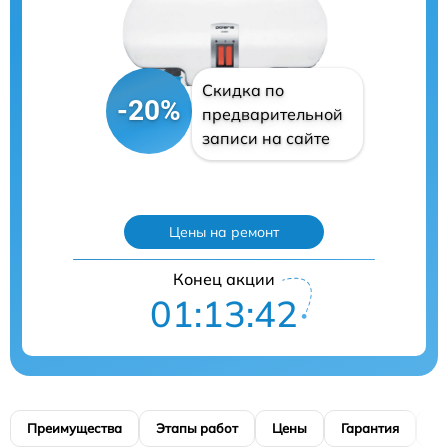
Скидка по
-20%
предварительной
записи на сайте
Цены на ремонт
Конец акции
01:13:41
Преимущества
Этапы работ
Цены
Гарантия
М