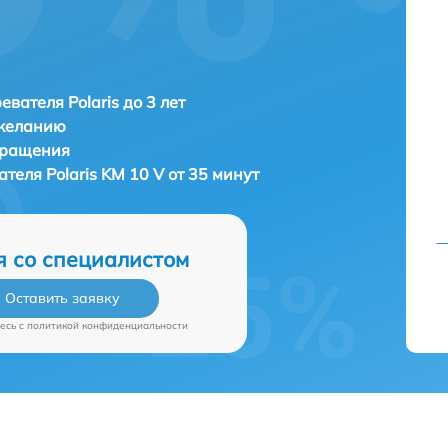
евателя Polaris до 3 лет
 желанию
бращения
вателя
Polaris KM 10 V от 35 минут
я со специалистом
Оставить заявку
есь c
политикой конфиденциальности