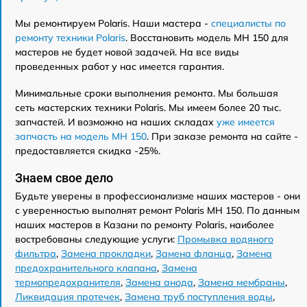
Мы ремонтируем Polaris. Наши мастера -
специалисты по
ремонту техники Polaris
. Восстановить модель MH 150 для
мастеров не будет новой задачей. На все виды
проведенных работ у нас имеется гарантия.
Минимальные сроки выполнения ремонта. Мы большая
сеть мастерских техники Polaris. Мы имеем более 20 тыс.
запчастей. И возможно на наших складах
уже имеется
запчасть на модель MH 150
. При заказе ремонта на сайте -
предоставляется скидка -25%.
Знаем свое дело
Будьте уверены в профессионализме наших мастеров - они
с уверенностью выполнят ремонт Polaris MH 150. По данным
наших мастеров в Казани по ремонту Polaris, наиболее
востребованы следующие услуги:
Промывка водяного
фильтра
,
Замена прокладки
,
Замена фланца
,
Замена
предохранительного клапана
,
Замена
термопредохранителя
,
Замена анода
,
Замена мембраны
,
Ликвидация протечек
,
Замена труб поступления воды
,