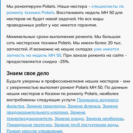
Мы ремонтируем Polaris. Наши мастера -
специалисты по
ремонту техники Polaris
. Восстановить модель MH 50 для
мастеров не будет новой задачей. На все виды
проведенных работ у нас имеется гарантия.
Минимальные сроки выполнения ремонта. Мы большая
сеть мастерских техники Polaris. Мы имеем более 20 тыс.
запчастей. И возможно на наших складах
уже имеется
запчасть на модель MH 50
. При заказе ремонта на сайте -
предоставляется скидка -25%.
Знаем свое дело
Будьте уверены в профессионализме наших мастеров - они
с уверенностью выполнят ремонт Polaris MH 50. По данным
наших мастеров в Казани по ремонту Polaris, наиболее
востребованы следующие услуги:
Промывка водяного
фильтра
,
Замена прокладки
,
Замена фланца
,
Замена
предохранительного клапана
,
Замена
термопредохранителя
,
Замена анода
,
Замена мембраны
,
Ликвидация протечек
,
Замена труб поступления воды
,
Ремонт модуля управления
.