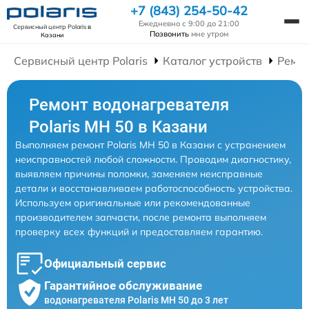
+7 (843) 254-50-42
Ежедневно с 9:00 до 21:00
Сервисный центр Polaris
в
Позвонить
мне утром
Казани
Сервисный центр Polaris
Каталог устройств
Ремон
Ремонт водонагревателя
Polaris MH 50 в Казани
Выполняем ремонт Polaris MH 50 в Казани с устранением
неисправностей любой сложности. Проводим диагностику,
выявляем причины поломки, заменяем неисправные
детали и восстанавливаем работоспособность устройства.
Используем оригинальные или рекомендованные
производителем запчасти, после ремонта выполняем
проверку всех функций и предоставляем гарантию.
Официальный сервис
Гарантийное обслуживание
водонагревателя Polaris MH 50 до 3 лет