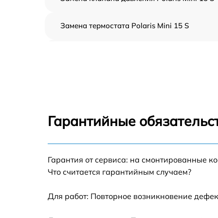
Замена термостата Polaris Mini 15 S
Профилактическая чистка Polaris Mini 15 S
Замена платы управления Polaris Mini 15 S
Ремонт платы управления (восстановление)
Polaris Mini 15 S
Гарантийные обязательст
Ремонт/замена датчика температуры Polari
Mini 15 S
Гарантия от сервиса: на смонтированные к
Замена прокладки Polaris Mini 15 S
Что считается гарантийным случаем?
Ремонт модуля управления Polaris Mini 15 S
Для работ: Повторное возникновение дефек
Замена труб поступления воды Polaris Mini