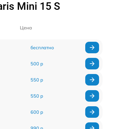
is Mini 15 S
Цена
бесплатно
500 р
550 р
550 р
600 р
990 р