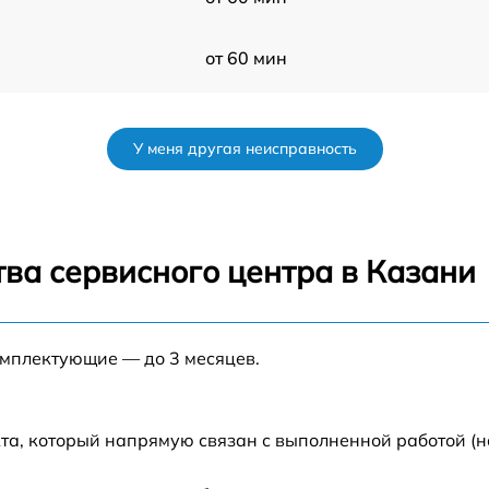
от 60 мин
от 60 мин
У меня другая неисправность
от 60 мин
от 60 мин
ва сервисного центра в Казани
s
от 60 мин
омплектующие — до 3 месяцев.
от 60 мин
от 60 мин
та, который напрямую связан с выполненной работой (н
от 60 мин