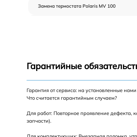
Замена термостата Polaris MV 100
Профилактическая чистка Polaris MV 100
Замена платы управления Polaris MV 100
Ремонт платы управления (восстановление)
Polaris MV 100
Гарантийные обязательст
Ремонт/замена датчика температуры Polari
MV 100
Гарантия от сервиса: на установленные нами
Замена прокладки Polaris MV 100
Что считается гарантийным случаем?
Ремонт модуля управления Polaris MV 100
Для работ: Повторное проявление дефекта, 
запчасти).
Замена труб поступления воды Polaris MV
100
Для комплектующих: Внезапная поломка, утр