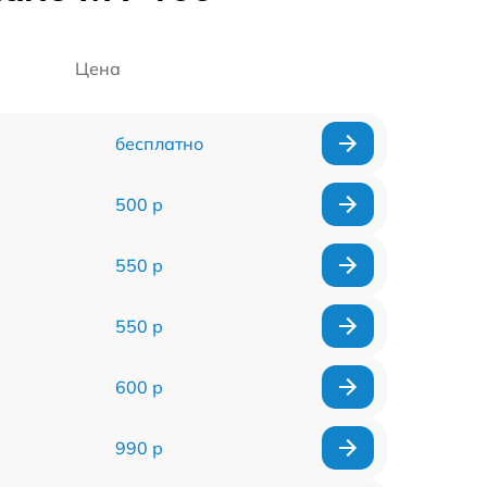
Цена
бесплатно
500 р
550 р
550 р
600 р
990 р