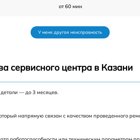
от 60 мин
от 60 мин
У меня другая неисправность
от 60 мин
от 60 мин
ва сервисного центра в Казани
s
от 60 мин
 детали — до 3 месяцев.
от 60 мин
от 60 мин
который напрямую связан с качеством проведенного ре
от 60 мин
ата работоспособности или техническим параметрам пр