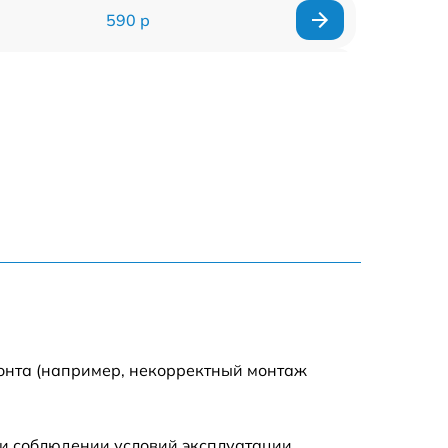
590 р
1000 р
1100 р
1250 р
500 р
550 р
450 р
монта (например, некорректный монтаж
1000 р
и соблюдении условий эксплуатации.