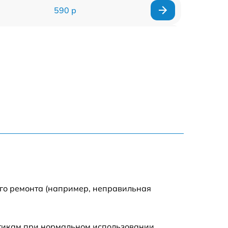
590 р
1000 р
1100 р
1250 р
500 р
550 р
450 р
ого ремонта (например, неправильная
1000 р
стикам при нормальном использовании.