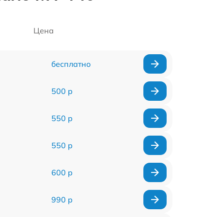
Цена
бесплатно
500 р
550 р
550 р
600 р
990 р