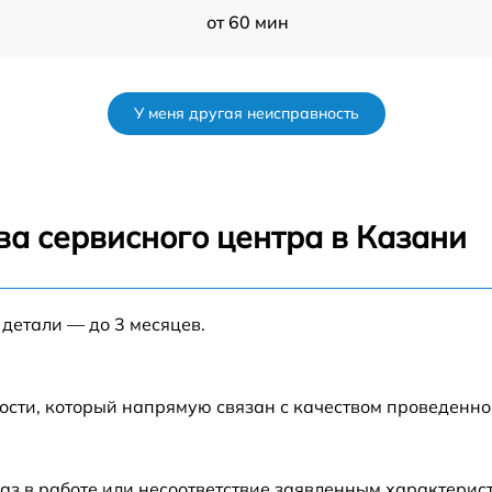
от 60 мин
от 60 мин
У меня другая неисправность
от 60 мин
от 60 мин
ва сервисного центра в Казани
s
от 60 мин
 детали — до 3 месяцев.
от 60 мин
от 60 мин
ости, который напрямую связан с качеством проведенн
от 60 мин
аз в работе или несоответствие заявленным характери