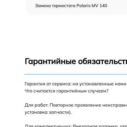
Замена термостата Polaris MV 140
Профилактическая чистка Polaris MV 140
Замена платы управления Polaris MV 140
Ремонт платы управления (восстановление)
Polaris MV 140
Гарантийные обязательст
Ремонт/замена датчика температуры Polari
MV 140
Гарантия от сервиса: на установленные нами
Замена прокладки Polaris MV 140
Что считается гарантийным случаем?
Ремонт модуля управления Polaris MV 140
Для работ: Повторное проявление неисправн
установка запчасти).
Замена труб поступления воды Polaris MV
140
Для комплектующих: Внезапная поломка, отк