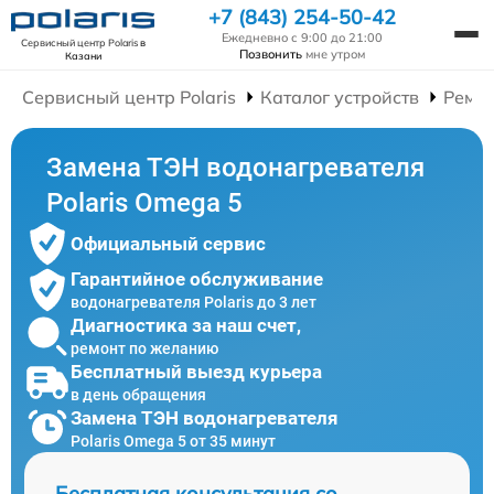
+7 (843) 254-50-42
Ежедневно с 9:00 до 21:00
Сервисный центр Polaris
в
Позвонить
мне утром
Казани
Сервисный центр Polaris
Каталог устройств
Ремон
Замена ТЭН водонагревателя
Polaris Omega 5
Официальный сервис
Гарантийное обслуживание
водонагревателя Polaris до 3 лет
Диагностика за наш счет,
ремонт по желанию
Бесплатный выезд курьера
в день обращения
Замена ТЭН водонагревателя
Polaris Omega 5 от 35 минут
Бесплатная консультация со