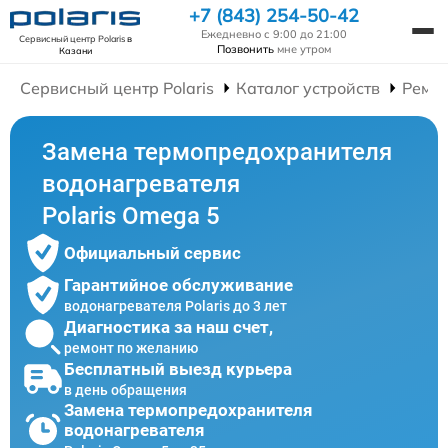
+7 (843) 254-50-42
Ежедневно с 9:00 до 21:00
Сервисный центр Polaris
в
Позвонить
мне утром
Казани
Сервисный центр Polaris
Каталог устройств
Ремон
Замена термопредохранителя
водонагревателя
Polaris Omega 5
Официальный сервис
Гарантийное обслуживание
водонагревателя Polaris до 3 лет
Диагностика за наш счет,
ремонт по желанию
Бесплатный выезд курьера
в день обращения
Замена термопредохранителя
водонагревателя