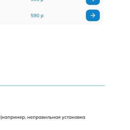
590 р
1000 р
1100 р
1250 р
500 р
550 р
450 р
 (например, неправильная установка
1000 р