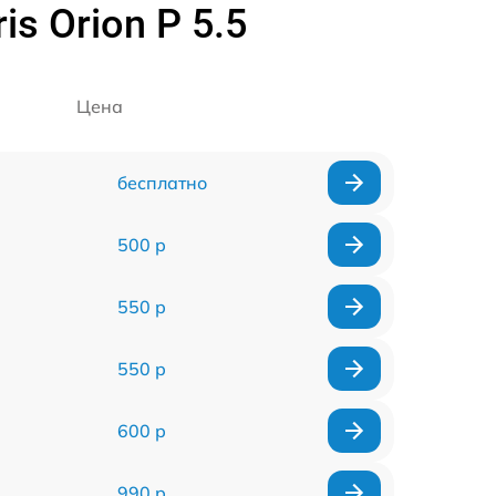
s Orion P 5.5
Цена
бесплатно
500 р
550 р
550 р
600 р
990 р