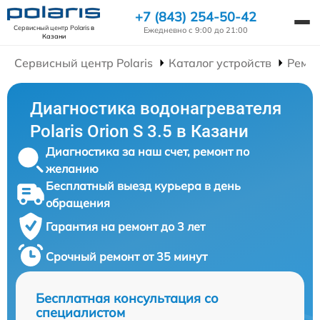
+7 (843) 254-50-42
Сервисный центр Polaris
в
Ежедневно с 9:00 до 21:00
Казани
Сервисный центр Polaris
Каталог устройств
Ремон
Диагностика водонагревателя
Polaris Orion S 3.5 в Казани
Диагностика за наш счет, ремонт по
желанию
Бесплатный выезд курьера в день
обращения
Гарантия на ремонт до 3 лет
Срочный ремонт от 35 минут
Бесплатная консультация со
специалистом