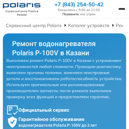
+7 (843) 254-50-42
Ежедневно с 9:00 до 21:00
Сервисный центр Polaris
в
Позвонить
мне утром
Казани
Сервисный центр Polaris
Каталог устройств
Ремон
Ремонт водонагревателя
Polaris P-100V в Казани
Выполняем ремонт Polaris P-100V в Казани с устранением
неисправностей любой сложности. Проводим диагностику,
выявляем причины поломки, заменяем неисправные
детали и восстанавливаем работоспособность устройства.
Используем оригинальные или рекомендованные
производителем запчасти, после ремонта выполняем
проверку всех функций и предоставляем гарантию.
Официальный сервис
Гарантийное обслуживание
водонагревателя Polaris P-100V до 3 лет