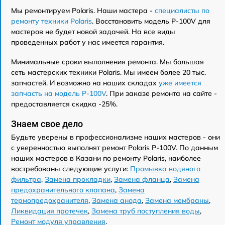
Мы ремонтируем Polaris. Наши мастера -
специалисты по
ремонту техники Polaris
. Восстановить модель P-100V для
мастеров не будет новой задачей. На все виды
проведенных работ у нас имеется гарантия.
Минимальные сроки выполнения ремонта. Мы большая
сеть мастерских техники Polaris. Мы имеем более 20 тыс.
запчастей. И возможно на наших складах
уже имеется
запчасть на модель P-100V
. При заказе ремонта на сайте -
предоставляется скидка -25%.
Знаем свое дело
Будьте уверены в профессионализме наших мастеров - они
с уверенностью выполнят ремонт Polaris P-100V. По данным
наших мастеров в Казани по ремонту Polaris, наиболее
востребованы следующие услуги:
Промывка водяного
фильтра
,
Замена прокладки
,
Замена фланца
,
Замена
предохранительного клапана
,
Замена
термопредохранителя
,
Замена анода
,
Замена мембраны
,
Ликвидация протечек
,
Замена труб поступления воды
,
Ремонт модуля управления
.