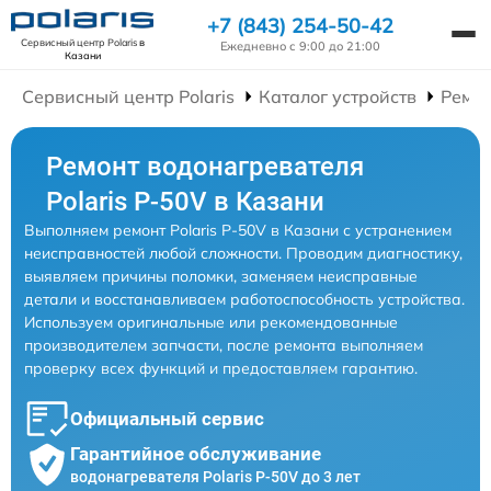
+7 (843) 254-50-42
Сервисный центр Polaris
в
Ежедневно с 9:00 до 21:00
Казани
Сервисный центр Polaris
Каталог устройств
Ремон
Ремонт водонагревателя
Polaris P-50V в Казани
Выполняем ремонт Polaris P-50V в Казани с устранением
неисправностей любой сложности. Проводим диагностику,
выявляем причины поломки, заменяем неисправные
детали и восстанавливаем работоспособность устройства.
Используем оригинальные или рекомендованные
производителем запчасти, после ремонта выполняем
проверку всех функций и предоставляем гарантию.
Официальный сервис
Гарантийное обслуживание
водонагревателя Polaris P-50V до 3 лет