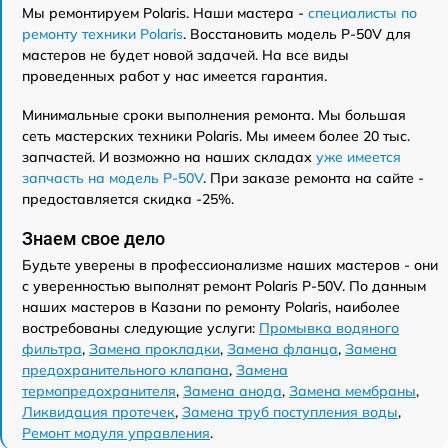
Мы ремонтируем Polaris. Наши мастера -
специалисты по
ремонту техники Polaris
. Восстановить модель P-50V для
мастеров не будет новой задачей. На все виды
проведенных работ у нас имеется гарантия.
Минимальные сроки выполнения ремонта. Мы большая
сеть мастерских техники Polaris. Мы имеем более 20 тыс.
запчастей. И возможно на наших складах
уже имеется
запчасть на модель P-50V
. При заказе ремонта на сайте -
предоставляется скидка -25%.
Знаем свое дело
Будьте уверены в профессионализме наших мастеров - они
с уверенностью выполнят ремонт Polaris P-50V. По данным
наших мастеров в Казани по ремонту Polaris, наиболее
востребованы следующие услуги:
Промывка водяного
фильтра
,
Замена прокладки
,
Замена фланца
,
Замена
предохранительного клапана
,
Замена
термопредохранителя
,
Замена анода
,
Замена мембраны
,
Ликвидация протечек
,
Замена труб поступления воды
,
Ремонт модуля управления
.