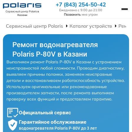
+7 (843) 254-50-42
Ежедневно с 9:00 до 21:00
Сервисный центр Polaris
в
Позвонить
мне утром
Казани
Сервисный центр Polaris
Каталог устройств
Ремон
Ремонт водонагревателя
Polaris P-80V в Казани
Выполняем ремонт Polaris P-80V в Казани с устранением
неисправностей любой сложности. Проводим диагностику,
выявляем причины поломки, заменяем неисправные
детали и восстанавливаем работоспособность устройства.
Используем оригинальные или рекомендованные
производителем запчасти, после ремонта выполняем
проверку всех функций и предоставляем гарантию.
Официальный сервис
Гарантийное обслуживание
водонагревателя Polaris P-80V до 3 лет