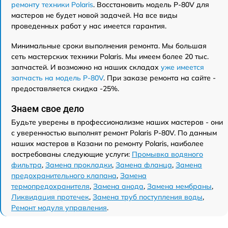
ремонту техники Polaris
. Восстановить модель P-80V для
мастеров не будет новой задачей. На все виды
проведенных работ у нас имеется гарантия.
Минимальные сроки выполнения ремонта. Мы большая
сеть мастерских техники Polaris. Мы имеем более 20 тыс.
запчастей. И возможно на наших складах
уже имеется
запчасть на модель P-80V
. При заказе ремонта на сайте -
предоставляется скидка -25%.
Знаем свое дело
Будьте уверены в профессионализме наших мастеров - они
с уверенностью выполнят ремонт Polaris P-80V. По данным
наших мастеров в Казани по ремонту Polaris, наиболее
востребованы следующие услуги:
Промывка водяного
фильтра
,
Замена прокладки
,
Замена фланца
,
Замена
предохранительного клапана
,
Замена
термопредохранителя
,
Замена анода
,
Замена мембраны
,
Ликвидация протечек
,
Замена труб поступления воды
,
Ремонт модуля управления
.