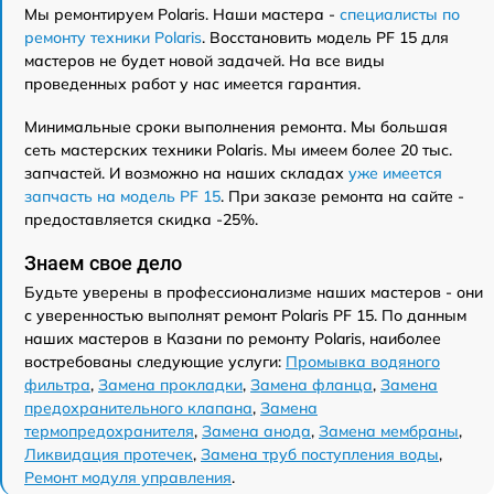
Мы ремонтируем Polaris. Наши мастера -
специалисты по
ремонту техники Polaris
. Восстановить модель PF 15 для
мастеров не будет новой задачей. На все виды
проведенных работ у нас имеется гарантия.
Минимальные сроки выполнения ремонта. Мы большая
сеть мастерских техники Polaris. Мы имеем более 20 тыс.
запчастей. И возможно на наших складах
уже имеется
запчасть на модель PF 15
. При заказе ремонта на сайте -
предоставляется скидка -25%.
Знаем свое дело
Будьте уверены в профессионализме наших мастеров - они
с уверенностью выполнят ремонт Polaris PF 15. По данным
наших мастеров в Казани по ремонту Polaris, наиболее
востребованы следующие услуги:
Промывка водяного
фильтра
,
Замена прокладки
,
Замена фланца
,
Замена
предохранительного клапана
,
Замена
термопредохранителя
,
Замена анода
,
Замена мембраны
,
Ликвидация протечек
,
Замена труб поступления воды
,
Ремонт модуля управления
.