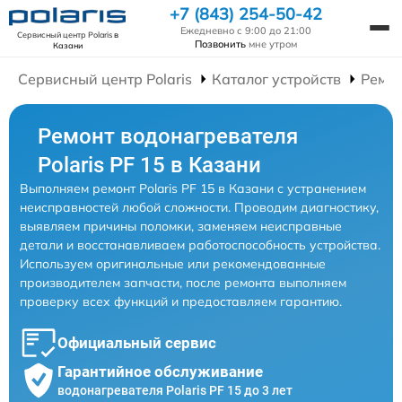
+7 (843) 254-50-42
Ежедневно с 9:00 до 21:00
Сервисный центр Polaris
в
Позвонить
мне утром
Казани
Сервисный центр Polaris
Каталог устройств
Ремон
Ремонт водонагревателя
Polaris PF 15 в Казани
Выполняем ремонт Polaris PF 15 в Казани с устранением
неисправностей любой сложности. Проводим диагностику,
выявляем причины поломки, заменяем неисправные
детали и восстанавливаем работоспособность устройства.
Используем оригинальные или рекомендованные
производителем запчасти, после ремонта выполняем
проверку всех функций и предоставляем гарантию.
Официальный сервис
Гарантийное обслуживание
водонагревателя Polaris PF 15 до 3 лет