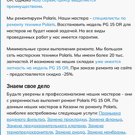
OR. Однако
наш сервис-центр выделяется
преимуществами
.
Мы ремонтируем Polaris. Наши мастера -
специалисты по
ремонту техники Polaris
. Восстановить модель PG 15 OR для
мастеров не будет новой задачей. На все виды
проведенных работ у нас имеется гарантия.
Минимальные сроки выполнения ремонта. Мы большая
сеть мастерских техники Polaris. Мы имеем более 20 тыс.
запчастей. И возможно на наших складах
уже имеется
запчасть на модель PG 15 OR
. При заказе ремонта на сайте
- предоставляется скидка -25%.
Знаем свое дело
Будьте уверены в профессионализме наших мастеров - они
с уверенностью выполнят ремонт Polaris PG 15 OR. По
данным наших мастеров в Казани по ремонту Polaris,
наиболее востребованы следующие услуги:
Промывка
водяного фильтра
,
Замена прокладки
,
Замена фланца
,
Замена предохранительного клапана
,
Замена
термопредохранителя
,
Замена анода
,
Замена мембраны
,