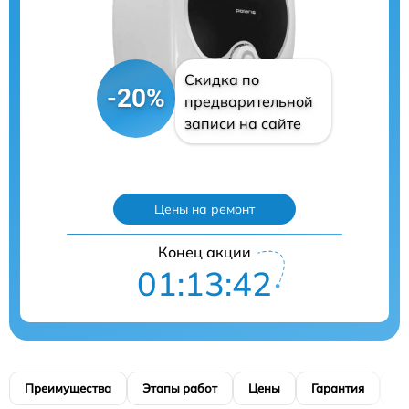
Скидка по
-20%
предварительной
записи на сайте
Цены на ремонт
Конец акции
01:13:40
Преимущества
Этапы работ
Цены
Гарантия
М