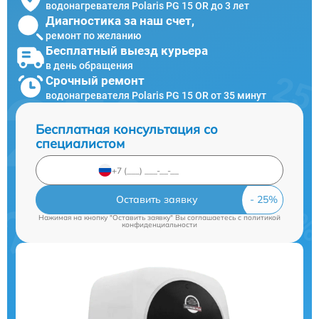
водонагревателя Polaris PG 15 OR до 3 лет
Диагностика за наш счет,
ремонт по желанию
Бесплатный выезд курьера
в день обращения
Срочный ремонт
водонагревателя Polaris PG 15 OR от 35 минут
Бесплатная консультация со
специалистом
Оставить заявку
Нажимая на кнопку "Оставить заявку" Вы соглашаетесь c
политикой
конфиденциальности