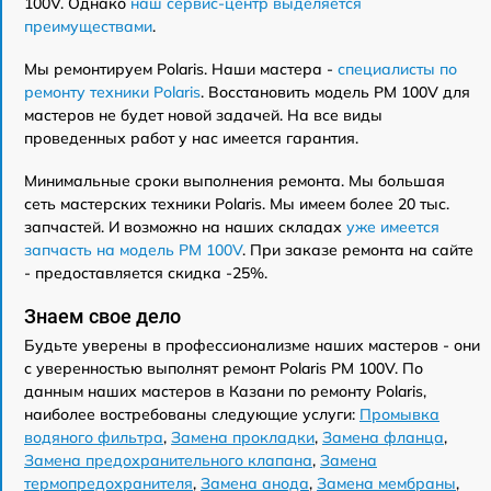
100V. Однако
наш сервис-центр выделяется
преимуществами
.
Мы ремонтируем Polaris. Наши мастера -
специалисты по
ремонту техники Polaris
. Восстановить модель PM 100V для
мастеров не будет новой задачей. На все виды
проведенных работ у нас имеется гарантия.
Минимальные сроки выполнения ремонта. Мы большая
сеть мастерских техники Polaris. Мы имеем более 20 тыс.
запчастей. И возможно на наших складах
уже имеется
запчасть на модель PM 100V
. При заказе ремонта на сайте
- предоставляется скидка -25%.
Знаем свое дело
Будьте уверены в профессионализме наших мастеров - они
с уверенностью выполнят ремонт Polaris PM 100V. По
данным наших мастеров в Казани по ремонту Polaris,
наиболее востребованы следующие услуги:
Промывка
водяного фильтра
,
Замена прокладки
,
Замена фланца
,
Замена предохранительного клапана
,
Замена
термопредохранителя
,
Замена анода
,
Замена мембраны
,