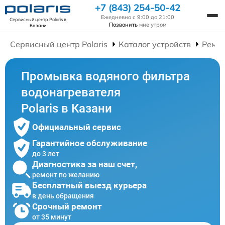
+7 (843) 254-50-42
Ежедневно с 9:00 до 21:00
Сервисный центр Polaris
в
Позвонить
мне утром
Казани
Сервисный центр Polaris
Каталог устройств
Ремон
Промывка водяного фильтра
водонагревателя
Polaris в Казани
Официальный сервис
Гарантийное обслуживание
до 3 лет
Диагностика за наш счет,
ремонт по желанию
Бесплатный выезд курьера
в день обращения
Срочный ремонт
от 35 минут