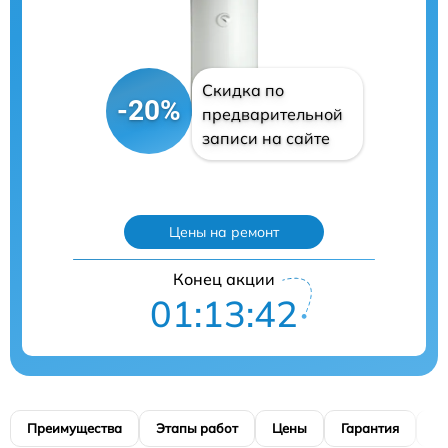
Скидка по
-20%
предварительной
записи на сайте
Цены на ремонт
Конец акции
01:13:41
Преимущества
Этапы работ
Цены
Гарантия
М