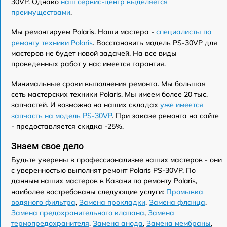
30VP. Однако
наш сервис-центр выделяется
преимуществами
.
Мы ремонтируем Polaris. Наши мастера -
специалисты по
ремонту техники Polaris
. Восстановить модель PS-30VP для
мастеров не будет новой задачей. На все виды
проведенных работ у нас имеется гарантия.
Минимальные сроки выполнения ремонта. Мы большая
сеть мастерских техники Polaris. Мы имеем более 20 тыс.
запчастей. И возможно на наших складах
уже имеется
запчасть на модель PS-30VP
. При заказе ремонта на сайте
- предоставляется скидка -25%.
Знаем свое дело
Будьте уверены в профессионализме наших мастеров - они
с уверенностью выполнят ремонт Polaris PS-30VP. По
данным наших мастеров в Казани по ремонту Polaris,
наиболее востребованы следующие услуги:
Промывка
водяного фильтра
,
Замена прокладки
,
Замена фланца
,
Замена предохранительного клапана
,
Замена
термопредохранителя
,
Замена анода
,
Замена мембраны
,