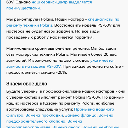
60V. Однако
наш сервис-центр выделяется
преимуществами
.
Мы ремонтируем Polaris. Наши мастера -
специалисты по
ремонту техники Polaris
. Восстановить модель PS-60V для
мастеров не будет новой задачей. На все виды
проведенных работ у нас имеется гарантия.
Минимальные сроки выполнения ремонта. Мы большая
сеть мастерских техники Polaris. Мы имеем более 20 тыс.
запчастей. И возможно на наших складах
уже имеется
запчасть на модель PS-60V
. При заказе ремонта на сайте -
предоставляется скидка -25%.
Знаем свое дело
Будьте уверены в профессионализме наших мастеров - они
с уверенностью выполнят ремонт Polaris PS-60V. По данным
наших мастеров в Казани по ремонту Polaris, наиболее
востребованы следующие услуги:
Промывка водяного
фильтра
,
Замена прокладки
,
Замена фланца
,
Замена
предохранительного клапана
,
Замена
термопредохранителя
,
Замена анода
,
Замена мембраны
,