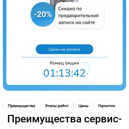
Скидка по
-20%
предварительной
записи на сайте
Цены на ремонт
Конец акции
01:13:40
Преимущества
Этапы работ
Цены
Гарантия
М
Преимущества сервис-