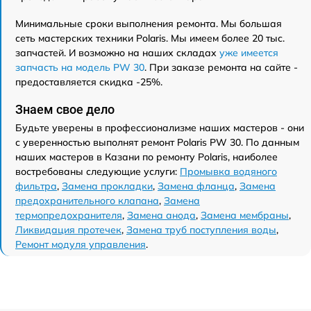
Минимальные сроки выполнения ремонта. Мы большая
сеть мастерских техники Polaris. Мы имеем более 20 тыс.
запчастей. И возможно на наших складах
уже имеется
запчасть на модель PW 30
. При заказе ремонта на сайте -
предоставляется скидка -25%.
Знаем свое дело
Будьте уверены в профессионализме наших мастеров - они
с уверенностью выполнят ремонт Polaris PW 30. По данным
наших мастеров в Казани по ремонту Polaris, наиболее
востребованы следующие услуги:
Промывка водяного
фильтра
,
Замена прокладки
,
Замена фланца
,
Замена
предохранительного клапана
,
Замена
термопредохранителя
,
Замена анода
,
Замена мембраны
,
Ликвидация протечек
,
Замена труб поступления воды
,
Ремонт модуля управления
.