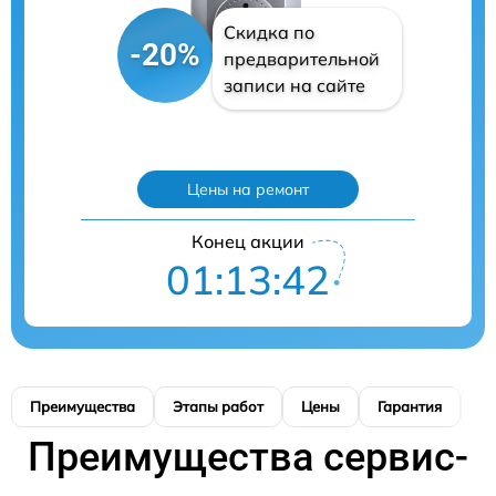
Скидка по
-20%
предварительной
записи на сайте
Цены на ремонт
Конец акции
01:13:41
Преимущества
Этапы работ
Цены
Гарантия
М
Преимущества сервис-