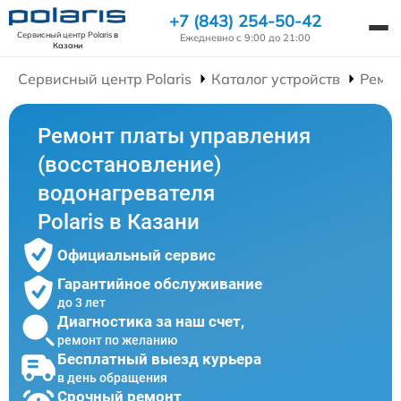
+7 (843) 254-50-42
Сервисный центр Polaris
в
Ежедневно с 9:00 до 21:00
Казани
Сервисный центр Polaris
Каталог устройств
Ремон
Ремонт платы управления
(восстановление)
водонагревателя
Polaris в Казани
Официальный сервис
Гарантийное обслуживание
до 3 лет
Диагностика за наш счет,
ремонт по желанию
Бесплатный выезд курьера
в день обращения
Срочный ремонт