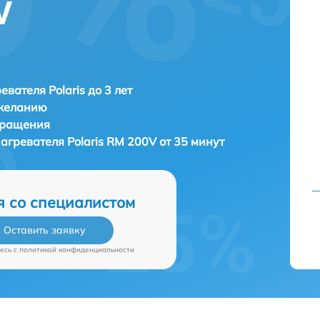
V
евателя Polaris до 3 лет
 желанию
бращения
нагревателя
Polaris RM 200V от 35 минут
я со специалистом
Оставить заявку
есь c
политикой конфиденциальности